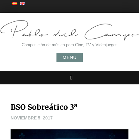
Skip
to
content
Composición de música para Cine, TV y Videojuegos
MENU
Search
BSO Sobreático 3ª
NOVIEMBRE 5, 2017