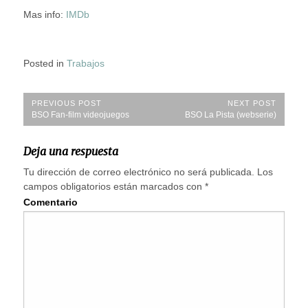
Mas info:
IMDb
Posted in
Trabajos
Navegación
PREVIOUS POST
NEXT POST
Previous
Next
BSO Fan-film videojuegos
BSO La Pista (webserie)
de
Post:
Post:
entradas
Deja una respuesta
Tu dirección de correo electrónico no será publicada.
Los
campos obligatorios están marcados con
*
Comentario